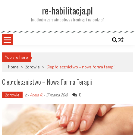
Skip
re-habilitacja.pl
to
content
Jak dbać o zdrowie podczas treningu i na codzień
You are here
Home
>
Zdrowie
>
Ciepłolecznictwo – nowa forma terapii
Ciepłolecznictwo – Nowa Forma Terapii
Zdrowie
0
by
Aneta R.
-
17 marca 2018