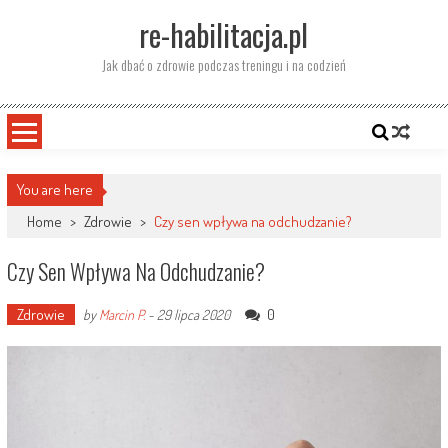
Skip
re-habilitacja.pl
to
content
Jak dbać o zdrowie podczas treningu i na codzień
You are here
Home
>
Zdrowie
>
Czy sen wpływa na odchudzanie?
Czy Sen Wpływa Na Odchudzanie?
Zdrowie
0
by
Marcin P.
-
29 lipca 2020