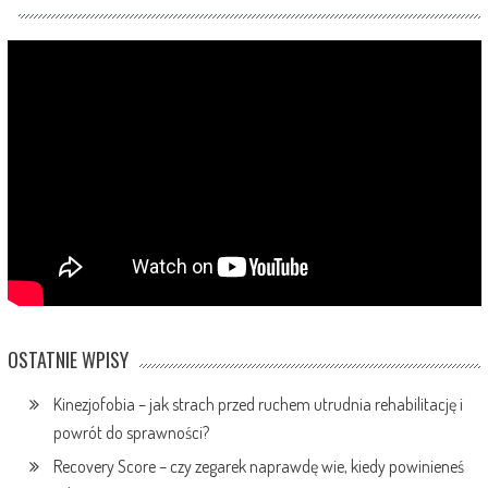
OSTATNIE WPISY
Kinezjofobia – jak strach przed ruchem utrudnia rehabilitację i
powrót do sprawności?
Recovery Score – czy zegarek naprawdę wie, kiedy powinieneś