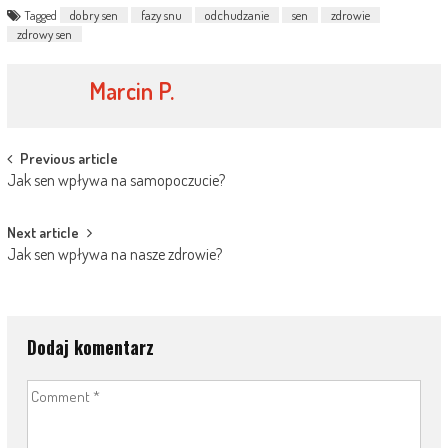
Tagged
dobry sen
fazy snu
odchudzanie
sen
zdrowie
zdrowy sen
Marcin P.
Post
Previous article
Jak sen wpływa na samopoczucie?
navigation
Next article
Jak sen wpływa na nasze zdrowie?
Dodaj komentarz