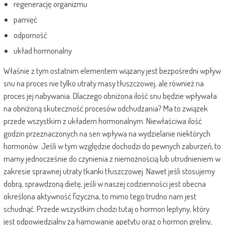
regenerację organizmu
pamięć
odporność
układ hormonalny
Właśnie z tym ostatnim elementem wiązany jest bezpośredni wpływ
snu na proces nie tylko utraty masy tłuszczowej, ale również na
proces jej nabywania. Dlaczego obniżona ilość snu będzie wpływała
na obniżoną skuteczność procesów odchudzania? Ma to związek
przede wszystkim z układem hormonalnym. Niewłaściwa ilość
godzin przeznaczonych na sen wpływa na wydzielanie niektórych
hormonów. Jeśli w tym względzie dochodzi do pewnych zaburzeń, to
mamy jednocześnie do czynienia z niemożnością lub utrudnieniem w
zakresie sprawnej utraty tkanki tłuszczowej. Nawet jeśli stosujemy
dobrą, sprawdzoną dietę, jeśli w naszej codzienności jest obecna
określona aktywność fizyczna, to mimo tego trudno nam jest
schudnąć. Przede wszystkim chodzi tutaj o hormon leptyny, który
jest odpowiedzialny za hamowanie apetytu oraz o hormon greliny,