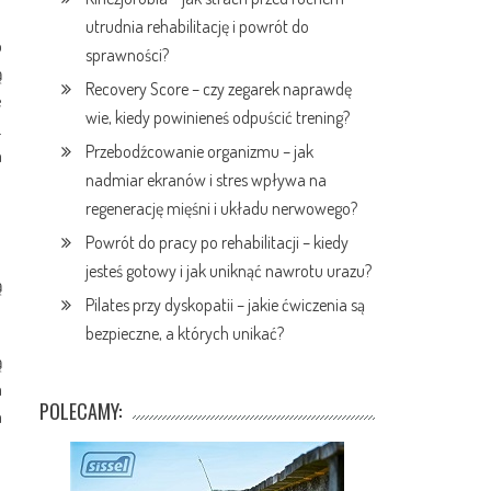
utrudnia rehabilitację i powrót do
o
sprawności?
ą
Recovery Score – czy zegarek naprawdę
e
wie, kiedy powinieneś odpuścić trening?
.
Przebodźcowanie organizmu – jak
a
nadmiar ekranów i stres wpływa na
regenerację mięśni i układu nerwowego?
Powrót do pracy po rehabilitacji – kiedy
jesteś gotowy i jak uniknąć nawrotu urazu?
ą
Pilates przy dyskopatii – jakie ćwiczenia są
bezpieczne, a których unikać?
ą
m
POLECAMY:
a