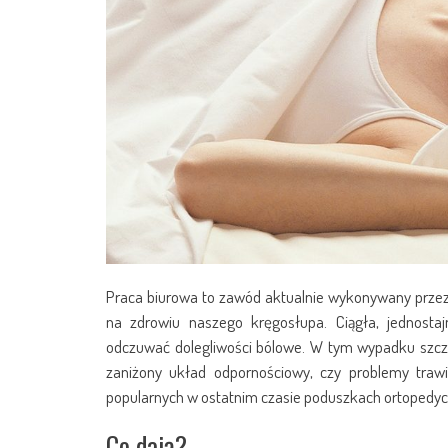
Praca biurowa to zawód aktualnie wykonywany przez w
na zdrowiu naszego kręgosłupa. Ciągła, jednosta
odczuwać dolegliwości bólowe. W tym wypadku szczeg
zaniżony układ odpornościowy, czy problemy traw
popularnych w ostatnim czasie poduszkach ortopedyc
Co dają?