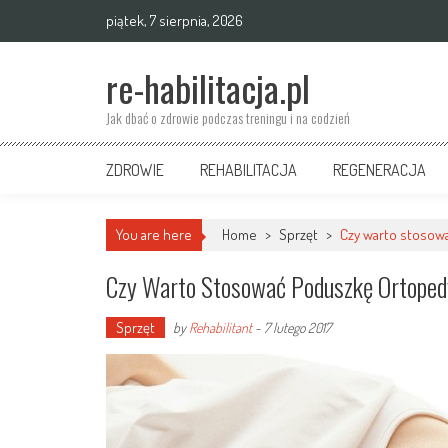
Skip
piątek, 7 sierpnia, 2026
to
content
re-habilitacja.pl
Jak dbać o zdrowie podczas treningu i na codzień
ZDROWIE
REHABILITACJA
REGENERACJA
You are here
Home
>
Sprzęt
>
Czy warto stosow
Czy Warto Stosować Poduszkę Ortope
Sprzęt
by
Rehabilitant
-
7 lutego 2017