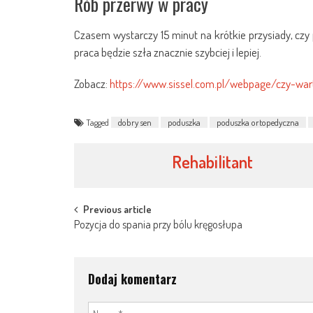
Rób przerwy w pracy
Czasem wystarczy 15 minut na krótkie przysiady, cz
praca będzie szła znacznie szybciej i lepiej.
Zobacz:
https://www.sissel.com.pl/webpage/czy-wa
Tagged
dobry sen
poduszka
poduszka ortopedyczna
Rehabilitant
Post
Previous article
Pozycja do spania przy bólu kręgosłupa
navigation
Dodaj komentarz