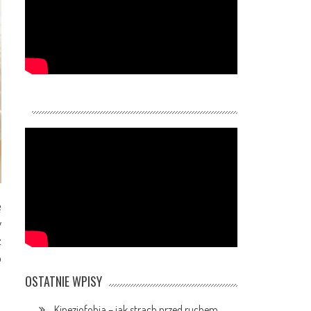
ę
y
ż
o
OSTATNIE WPISY
Kinezjofobia – jak strach przed ruchem