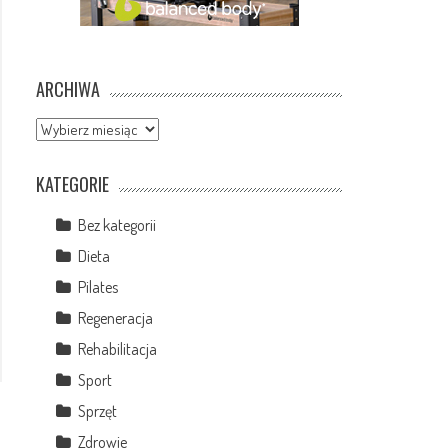
ARCHIWA
Archiwa
KATEGORIE
Bez kategorii
Dieta
Pilates
Regeneracja
Rehabilitacja
Sport
Sprzęt
Zdrowie