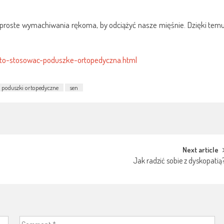
y proste wymachiwania rękoma, by odciążyć nasze mięśnie. Dzięki tem
rto-stosowac-poduszke-ortopedyczna.html
poduszki ortopedyczne
sen
Next article
Jak radzić sobie z dyskopatią