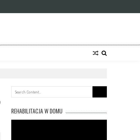
Search
for:
0
REHABILITACJA W DOMU