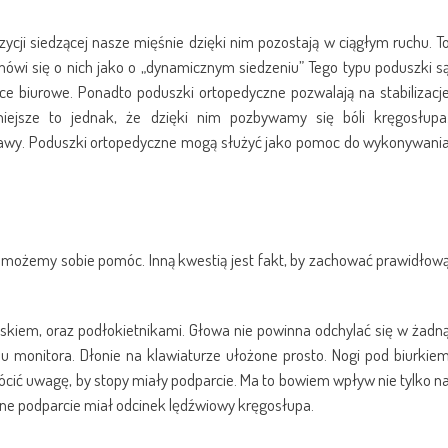
cji siedzącej nasze mięśnie dzięki nim pozostają w ciągłym ruchu. T
 mówi się o nich jako o „dynamicznym siedzeniu” Tego typu poduszki s
e biurowe. Ponadto poduszki ortopedyczne pozwalają na stabilizacj
żniejsze to jednak, że dzięki nim pozbywamy się bóli kręgosłupa
tawy. Poduszki ortopedyczne mogą służyć jako pomoc do wykonywani
możemy sobie pomóc. Inną kwestią jest fakt, by zachować prawidłow
skiem, oraz podłokietnikami. Głowa nie powinna odchylać się w żadn
nu monitora. Dłonie na klawiaturze ułożone prosto. Nogi pod biurkie
cić uwagę, by stopy miały podparcie. Ma to bowiem wpływ nie tylko n
pełne podparcie miał odcinek lędźwiowy kręgosłupa.