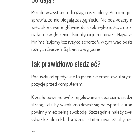
Przede wszystkim odciążają nasze plecy. Pomimo pozy
sprawia, że nie ulegają zastygnięciu. Nie bez kozery
więc skierowane głównie do osób wykonujących prac
ciała i zwiększenie koordynacji ruchowej. Najwa
Minimalizujemy też ryzyko schorzeń, w tym wad pos
różnych ćwiczeń. Są bardzo wygodne.
Jak prawidłowo siedzieć?
Poduszki ortopedyczne to jeden z elementów którym 
pozycje przed komputerem.
Krzesło powinno być z regulowanym oparciem, siedzi
stronę, tak, by wzrok znajdował się na wprost ekra
powinny mieć pełną swobodę. Szczególnie należy zwró
sylwetkę, ale i układ krążenia. Istotne również, aby 