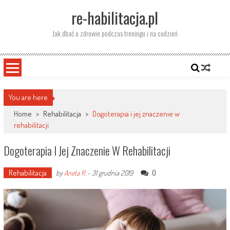
Skip
re-habilitacja.pl
to
content
Jak dbać o zdrowie podczas treningu i na codzień
You are here
Home
>
Rehabilitacja
>
Dogoterapia i jej znaczenie w
rehabilitacji
Dogoterapia I Jej Znaczenie W Rehabilitacji
Rehabilitacja
0
by
Aneta R.
-
31 grudnia 2019