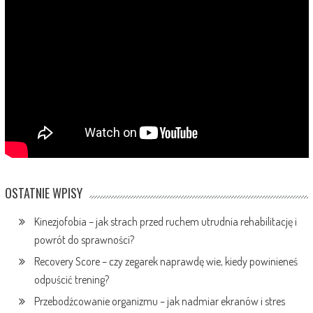
OSTATNIE WPISY
Kinezjofobia – jak strach przed ruchem utrudnia rehabilitację i
powrót do sprawności?
Recovery Score – czy zegarek naprawdę wie, kiedy powinieneś
odpuścić trening?
Przebodźcowanie organizmu – jak nadmiar ekranów i stres