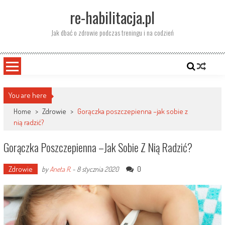
Skip
re-habilitacja.pl
to
content
Jak dbać o zdrowie podczas treningu i na codzień
You are here
Home
>
Zdrowie
>
Gorączka poszczepienna –jak sobie z
nią radzić?
Gorączka Poszczepienna –jak Sobie Z Nią Radzić?
Zdrowie
0
by
Aneta R.
-
8 stycznia 2020