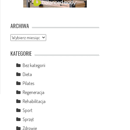
ARCHIWA
Archiwa
KATEGORIE
Bez kategorii
Dieta
Pilates
Regeneracja
Rehabilitacja
Sport
Sprzęt
Zdrowie