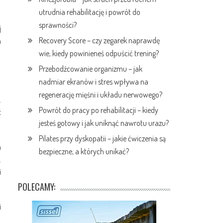
utrudnia rehabilitację i powrót do
sprawności?
j
Recovery Score – czy zegarek naprawdę
m
wie, kiedy powinieneś odpuścić trening?
Przebodźcowanie organizmu – jak
nadmiar ekranów i stres wpływa na
regenerację mięśni i układu nerwowego?
.
Powrót do pracy po rehabilitacji – kiedy
ć
jesteś gotowy i jak uniknąć nawrotu urazu?
Pilates przy dyskopatii – jakie ćwiczenia są
m
bezpieczne, a których unikać?
.
i
POLECAMY:
i