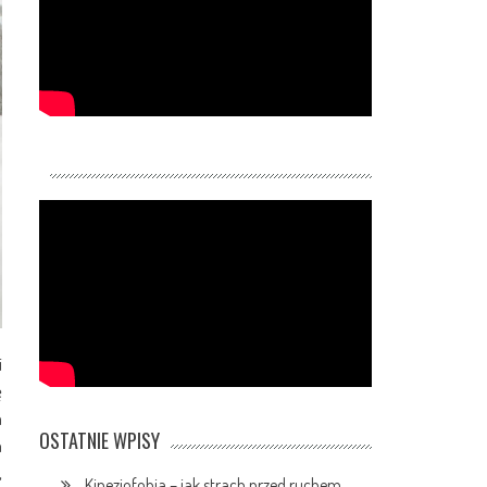
i
ę
a
OSTATNIE WPISY
m
,
Kinezjofobia – jak strach przed ruchem