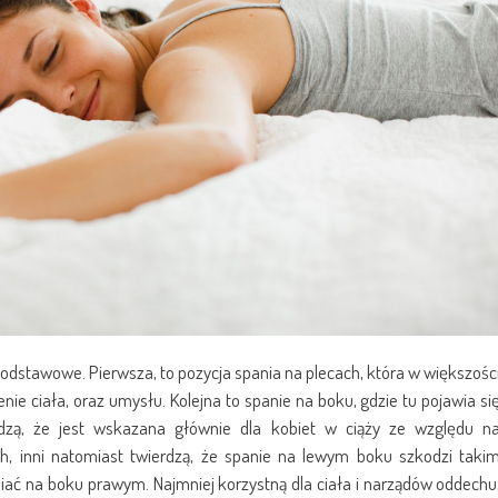
odstawowe. Pierwsza, to pozycja spania na plecach, która w większośc
e ciała, oraz umysłu. Kolejna to spanie na boku, gdzie tu pojawia si
erdzą, że jest wskazana głównie dla kobiet w ciąży ze względu n
ch, inni natomiast twierdzą, że spanie na lewym boku szkodzi taki
piać na boku prawym. Najmniej korzystną dla ciała i narządów oddechu