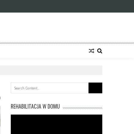
Search
for:
0
REHABILITACJA W DOMU