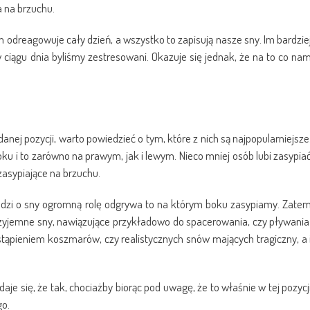
a na brzuchu.
 odreagowuje cały dzień, a wszystko to zapisują nasze sny. Im bardzie
ciągu dnia byliśmy zestresowani. Okazuje się jednak, że na to co na
ej pozycji, warto powiedzieć o tym, które z nich są najpopularniejsze
boku i to zarówno na prawym, jak i lewym. Nieco mniej osób lubi zasypia
zasypiające na brzuchu.
chodzi o sny ogromną rolę odgrywa to na którym boku zasypiamy. Zate
zyjemne sny, nawiązujące przykładowo do spacerowania, czy pływania
stąpieniem koszmarów, czy realistycznych snów mających tragiczny, a 
aje się, że tak, chociażby biorąc pod uwagę, że to właśnie w tej pozycj
go.