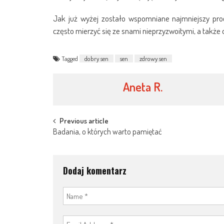
Jak już wyżej zostało wspomniane najmniejszy proc
często mierzyć się ze snami nieprzyzwoitymi, a także
Tagged
dobry sen
sen
zdrowy sen
Aneta R.
Post
Previous article
Badania, o których warto pamiętać
navigation
Dodaj komentarz