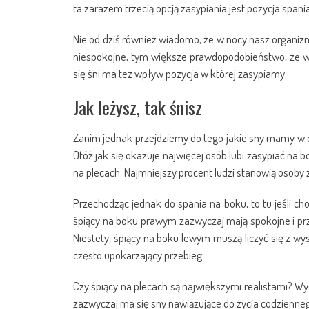
ta zarazem trzecią opcją zasypiania jest pozycja spani
Nie od dziś również wiadomo, że w nocy nasz organizm
niespokojne, tym większe prawdopodobieństwo, że w 
się śni ma też wpływ pozycja w której zasypiamy.
Jak leżysz, tak śnisz
Zanim jednak przejdziemy do tego jakie sny mamy w dan
Otóż jak się okazuje najwięcej osób lubi zasypiać na 
na plecach. Najmniejszy procent ludzi stanowią osoby 
Przechodząc jednak do spania na boku, to tu jeśli 
śpiący na boku prawym zazwyczaj mają spokojne i pr
Niestety, śpiący na boku lewym muszą liczyć się z wy
często upokarzający przebieg.
Czy śpiący na plecach są największymi realistami? Wyd
zazwyczaj ma się sny nawiązujące do życia codzienne