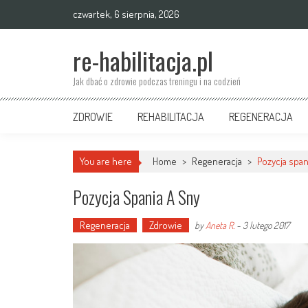
Skip
czwartek, 6 sierpnia, 2026
to
content
re-habilitacja.pl
Jak dbać o zdrowie podczas treningu i na codzień
ZDROWIE
REHABILITACJA
REGENERACJA
You are here
Home
>
Regeneracja
>
Pozycja span
Pozycja Spania A Sny
Regeneracja
Zdrowie
by
Aneta R.
-
3 lutego 2017