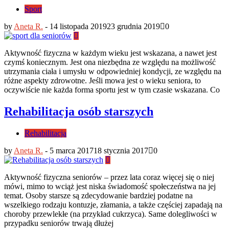
Sport
by
Aneta R.
-
14 listopada 2019
23 grudnia 2019
0
Aktywność fizyczna w każdym wieku jest wskazana, a nawet jest
czymś koniecznym. Jest ona niezbędna ze względu na możliwość
utrzymania ciała i umysłu w odpowiedniej kondycji, ze względu na
różne aspekty zdrowotne. Jeśli mowa jest o wieku seniora, to
oczywiście nie każda forma sportu jest w tym czasie wskazana. Co
Rehabilitacja osób starszych
Rehabilitacja
by
Aneta R.
-
5 marca 2017
18 stycznia 2017
0
Aktywność fizyczna seniorów – przez lata coraz więcej się o niej
mówi, mimo to wciąż jest niska świadomość społeczeństwa na jej
temat. Osoby starsze są zdecydowanie bardziej podatne na
wszelkiego rodzaju kontuzje, złamania, a także częściej zapadają na
choroby przewlekłe (na przykład cukrzyca). Same dolegliwości w
przypadku seniorów trwają dłużej