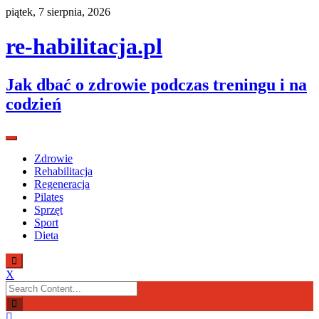
Skip
piątek, 7 sierpnia, 2026
to
content
re-habilitacja.pl
Jak dbać o zdrowie podczas treningu i na
codzień
Zdrowie
Rehabilitacja
Regeneracja
Pilates
Sprzęt
Sport
Dieta
X
Search
for: