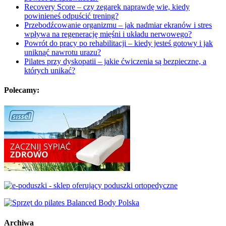
Recovery Score – czy zegarek naprawdę wie, kiedy
powinieneś odpuścić trening?
Przebodźcowanie organizmu – jak nadmiar ekranów i stres
wpływa na regenerację mięśni i układu nerwowego?
Powrót do pracy po rehabilitacji – kiedy jesteś gotowy i jak
uniknąć nawrotu urazu?
Pilates przy dyskopatii – jakie ćwiczenia są bezpieczne, a
których unikać?
Polecamy:
Archiwa