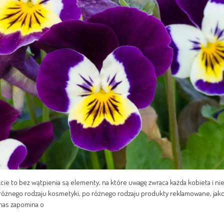
cie to bez wątpienia są elementy, na które uwagę zwraca każda kobieta i ni
 różnego rodzaju kosmetyki, po różnego rodzaju produkty reklamowane, jak
 nas zapomina o