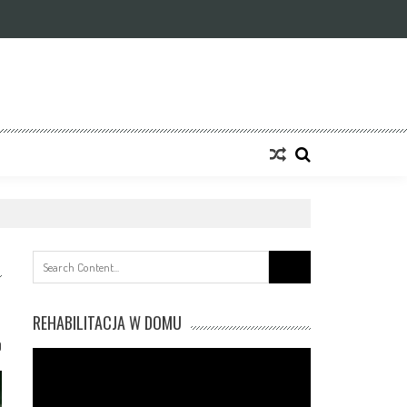
Search
for:
REHABILITACJA W DOMU
0