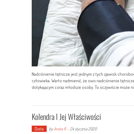
Nadciśnienie tętnicze jest jednym z tych zjawisk choro
człowieka. Warto nadmienić, że owo nadciśnienie tętnicz
dotykającym coraz młodsze osoby. To oczywiście może ni
Kolendra I Jej Właściwości
Dieta
by
Aneta R.
-
24 stycznia 2020