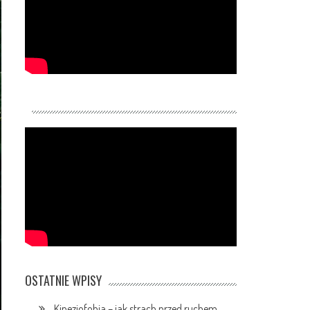
OSTATNIE WPISY
Kinezjofobia – jak strach przed ruchem