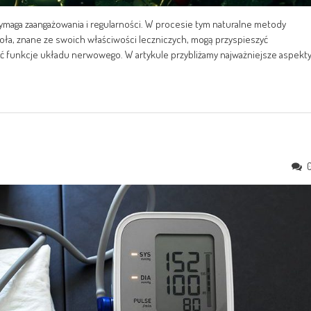
 wymaga zaangażowania i regularności. W procesie tym naturalne metody
ła, znane ze swoich właściwości leczniczych, mogą przyspieszyć
awić funkcje układu nerwowego. W artykule przybliżamy najważniejsze aspekt