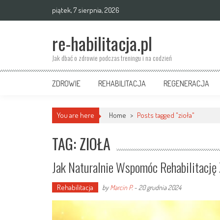
Skip
piątek, 7 sierpnia, 2026
to
content
re-habilitacja.pl
Jak dbać o zdrowie podczas treningu i na codzień
ZDROWIE
REHABILITACJA
REGENERACJA
You are here
Home
>
Posts tagged "zioła"
TAG: ZIOŁA
Jak Naturalnie Wspomóc Rehabilitację
Rehabilitacja
by
Marcin P.
-
20 grudnia 2024