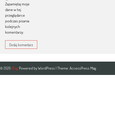
Zapamiętaj moje
dane w tej
przeglądarce
podczas pisania
kolejnych
komentarzy.
Powered by
WordPress
| Theme:
AccessPress Mag
© 2026
Blog