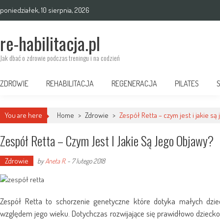
Skip
poniedziałek, 10 sierpnia, 2026
to
content
re-habilitacja.pl
Jak dbać o zdrowie podczas treningu i na codzień
ZDROWIE
REHABILITACJA
REGENERACJA
PILATES
You are here
Home
>
Zdrowie
>
Zespół Retta – czym jest i jakie są
Zespół Retta – Czym Jest I Jakie Są Jego Objawy?
Zdrowie
by
Aneta R.
-
7 lutego 2018
Zespół Retta to schorzenie genetyczne które dotyka małych dziec
względem jego wieku. Dotychczas rozwijające się prawidłowo dziecko,