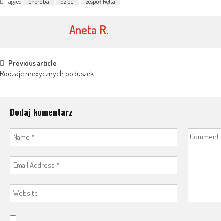
Tagged
choroba
dzieci
zespół Retta
Aneta R.
Post
Previous article
Rodzaje medycznych poduszek
navigation
Dodaj komentarz