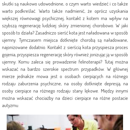
skutki są naukowo udowodnione, o czym warto wiedzieć i co także
warto podkreślać. Warto także nadmienić, że oprócz uzyskania
większej równowagi psychicznej, kontakt z kotem ma wpływ na
szybszą regenerację ludzkiej skóry zmienionej chorobowo. W jaki
sposób to działa? Zasadniczo sierść kota jest naładowana w sposób
ujemny. Tymczasem miejsca dotknięte chorobą są naładowane,
najonizowane dodatnio. Kontakt z sierścią kota przyspiesza proces
gojenia, przyspiesza regenerację skóry również jonizując ją w sposób
ujemny. Komu zaleca się prowadzenie felinoterapii? Tutaj można
wskazać na bardzo szerokie spectrum przypadków. W głównej
mierze jednakże mowa jest o osobach cierpiących na różnego
rodzaju zaburzenia psychiczne, na osoby dotknięte depresją, na
osoby cierpiące na różnego rodzaju stany lękowe. Między innymi
można wskazać chociażby na dzieci cierpiące na różne postacie
autyzmu.