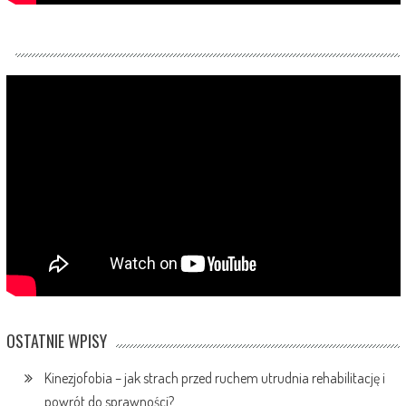
OSTATNIE WPISY
Kinezjofobia – jak strach przed ruchem utrudnia rehabilitację i
powrót do sprawności?