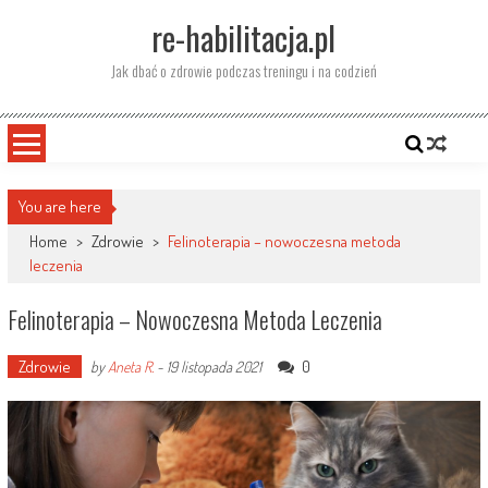
Skip
re-habilitacja.pl
to
content
Jak dbać o zdrowie podczas treningu i na codzień
You are here
Home
>
Zdrowie
>
Felinoterapia – nowoczesna metoda
leczenia
Felinoterapia – Nowoczesna Metoda Leczenia
Zdrowie
0
by
Aneta R.
-
19 listopada 2021