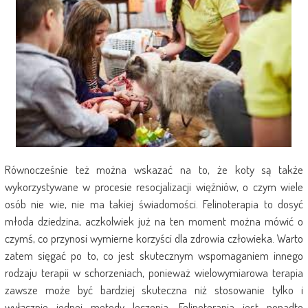
Równocześnie też można wskazać na to, że koty są także
wykorzystywane w procesie resocjalizacji więźniów, o czym wiele
osób nie wie, nie ma takiej świadomości. Felinoterapia to dosyć
młoda dziedzina, aczkolwiek już na ten moment można mówić o
czymś, co przynosi wymierne korzyści dla zdrowia człowieka. Warto
zatem sięgać po to, co jest skutecznym wspomaganiem innego
rodzaju terapii w schorzeniach, ponieważ wielowymiarowa terapia
zawsze może być bardziej skuteczna niż stosowanie tylko i
wyłącznie jednej metody leczenia. Felinoterapia jest ponadto