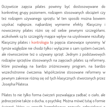
Oczywiście zajęcia pilates powinny być dostosowywane do
konkretnej grupy poziomem, rodzajem stosowanych obciążeń czy
też rodzajem używanego sprzętu. W ten sposób można bowiem
uzyskać najlepsze, najbardziej wymierne efekty. Klasyczny i
nowoczesny pilates różni się od siebie pewnymi szczegółami,
aczkolwiek są to szczegóły mające wpływ na uzyskiwane rezultaty.
Klasyczny pilates i
kontrologia
to pojęcia stanowiące synonimy. W
tymże względzie nie chodzi tylko i wyłącznie o sam system ćwiczeń,
ale równocześnie też o używany sprzęt. Jednym z podstawowych
rodzajów sprzętów stosowanych na zajęciach pilates są reformery,
które pozwalają na bardzo zróżnicowany program, na bardzo
wszechstronne ćwiczenia. Współcześnie stosowane reformery w
pewnym zakresie różnią się od tych klasycznych stworzonych przez
Josepha Pilatesa.
Pilates to nie tylko forma ćwiczeń pozwalająca zadbać o ciało, ale
jednocześnie także o ducha, o psychikę. Można mówić tutaj o formie
ćwiczeń, która w sposób kompleksowy pozwala człowiekowi o