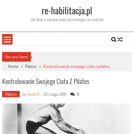
Skip
re-habilitacja.pl
to
content
Jak dbać o zdrowie podczas treningu i na codzień
You are here
Home
>
Pilates
>
Kontrolowanie swojego ciała z pilates
Kontrolowanie Swojego Ciała Z Pilates
Pilates
0
by
Aneta R.
-
26 lutego 2019