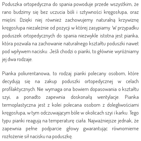
Poduszka ortopedyczna do spania powoduje przede wszystkim, że
rano budzimy się bez uczucia bóli i sztywności kręgosłupa, oraz
mięśni. Dzięki niej również zachowujemy naturalną krzywiznę
kręgosłupa niezależnie od pozycji w której zasypiamy. W przypadku
poduszek ortopedycznych do spania niezwykle istotna jest pianka,
która pozwala na zachowanie naturalnego kształtu poduszki nawet
pod wpływem nacisku. Jeśli chodzi o pianki, to głównie wyróżniamy
jej dwa rodzaje.
Pianka poliurentanowa, to rodzaj pianki polecany osobom, które
decydują się na zakup poduszki ortopedycznej w celach
profilaktycznych. Nie wymaga ona bowiem dopasowania o kształtu
szyi, a ponadto zapewnia doskonałą wentylacje. Pianka
termoplastyczna jest z kolei polecana osobom z dolegliwościami
kręgosłupa, w tym odczuwającym bóle w okolicach szyi i karku. Tego
typu pianki reagują na temperaturę ciała. Najważniejsze jednak, że
zapewnia pełne podparcie głowy gwarantując równomierne
rozłożenie sił nacisku na poduszkę.