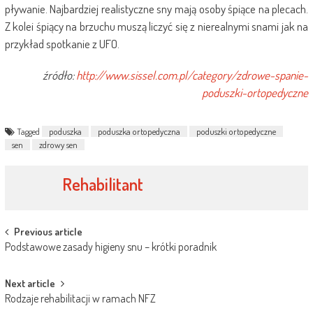
pływanie. Najbardziej realistyczne sny mają osoby śpiące na plecach.
Z kolei śpiący na brzuchu muszą liczyć się z nierealnymi snami jak na
przykład spotkanie z UFO.
źródło:
http://www.sissel.com.pl/category/zdrowe-spanie-
poduszki-ortopedyczne
Tagged
poduszka
poduszka ortopedyczna
poduszki ortopedyczne
sen
zdrowy sen
Rehabilitant
Post
Previous article
Podstawowe zasady higieny snu – krótki poradnik
navigation
Next article
Rodzaje rehabilitacji w ramach NFZ