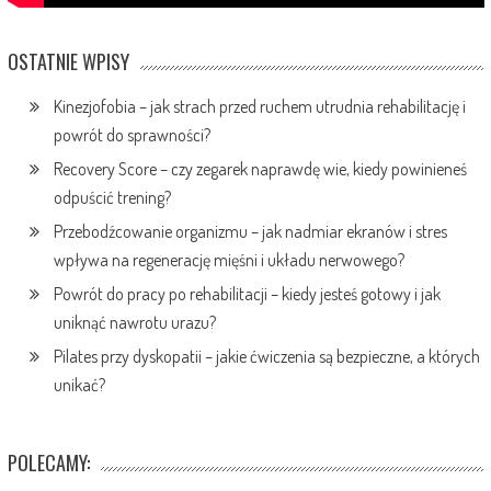
OSTATNIE WPISY
Kinezjofobia – jak strach przed ruchem utrudnia rehabilitację i
powrót do sprawności?
Recovery Score – czy zegarek naprawdę wie, kiedy powinieneś
odpuścić trening?
Przebodźcowanie organizmu – jak nadmiar ekranów i stres
wpływa na regenerację mięśni i układu nerwowego?
Powrót do pracy po rehabilitacji – kiedy jesteś gotowy i jak
uniknąć nawrotu urazu?
Pilates przy dyskopatii – jakie ćwiczenia są bezpieczne, a których
unikać?
POLECAMY: