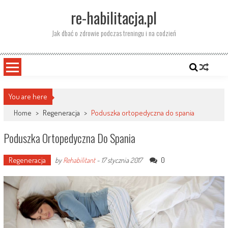
Skip
re-habilitacja.pl
to
content
Jak dbać o zdrowie podczas treningu i na codzień
You are here
Home
>
Regeneracja
>
Poduszka ortopedyczna do spania
Poduszka Ortopedyczna Do Spania
Regeneracja
0
by
Rehabilitant
-
17 stycznia 2017