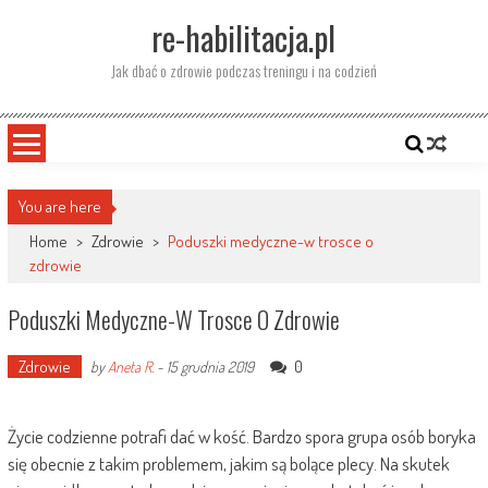
Skip
re-habilitacja.pl
to
content
Jak dbać o zdrowie podczas treningu i na codzień
You are here
Home
>
Zdrowie
>
Poduszki medyczne-w trosce o
zdrowie
Poduszki Medyczne-W Trosce O Zdrowie
Zdrowie
0
by
Aneta R.
-
15 grudnia 2019
Życie codzienne potrafi dać w kość. Bardzo spora grupa osób boryka
się obecnie z takim problemem, jakim są bolące plecy. Na skutek