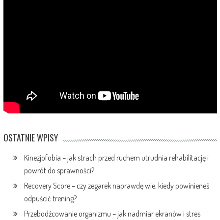
OSTATNIE WPISY
Kinezjofobia – jak strach przed ruchem utrudnia rehabilitację i
powrót do sprawności?
Recovery Score – czy zegarek naprawdę wie, kiedy powinieneś
odpuścić trening?
Przebodźcowanie organizmu – jak nadmiar ekranów i stres