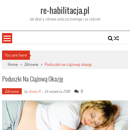
Skip
re-habilitacja.pl
to
content
Jak dbać o zdrowie podczas treningu i na codzień
You are here
Home
>
Zdrowie
>
Poduszki na ciążową okazję
Poduszki Na Ciążową Okazję
Zdrowie
0
by
Aneta R.
-
24 września 2018