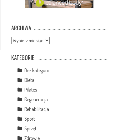
ARCHIWA
Archiwa
KATEGORIE
Bez kategorii
Dieta
Pilates
Regeneracja
Rehabilitacja
Sport
Sprzęt
Zdrowie