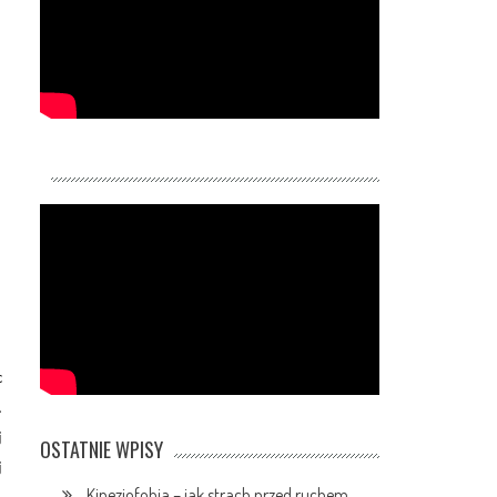
c
.
j
OSTATNIE WPISY
j
Kinezjofobia – jak strach przed ruchem