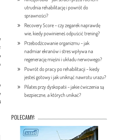
utrudnia rehabilitację i powrót do
sprawności?
Recovery Score – czy zegarek naprawdę
wie, kiedy powinieneś odpuścić trening?
e
Przebodźcowanie organizmu – jak
z
nadmiar ekranów i stres wpływa na
a
regenerację mięśni i układu nerwowego?
n
Powrót do pracy po rehabilitacji – kiedy
jesteś gotowy i jak uniknąć nawrotu urazu?
e
Pilates przy dyskopatii – jakie ćwiczenia są
e
bezpieczne, a których unikać?
i
POLECAMY: