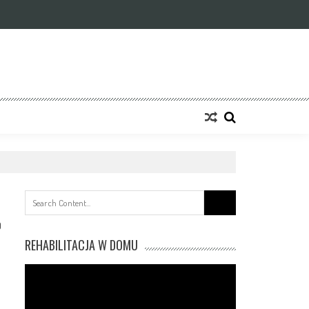
Search
for:
0
REHABILITACJA W DOMU