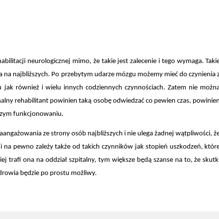
habilitacji neurologicznej mimo, że takie jest zalecenie i tego wymaga. Taki
ywa na najbliższych. Po przebytym udarze mózgu możemy mieć do czynienia 
u jak również i wielu innych codziennych czynnościach. Zatem nie możn
onalny rehabilitant powinien taką osobę odwiedzać co pewien czas, powinie
szym funkcjonowaniu.
ngażowania ze strony osób najbliższych i nie ulega żadnej wątpliwości, ż
i na pewno zależy także od takich czynników jak stopień uszkodzeń, któr
ej trafi ona na oddział szpitalny, tym większe będą szanse na to, że skutk
drowia będzie po prostu możliwy.