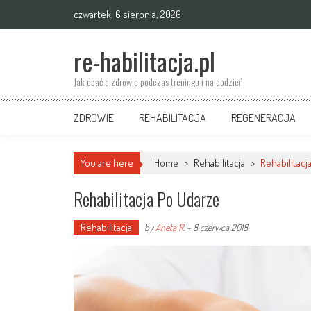
Skip
czwartek, 6 sierpnia, 2026
to
content
re-habilitacja.pl
Jak dbać o zdrowie podczas treningu i na codzień
ZDROWIE
REHABILITACJA
REGENERACJA
You are here
Home
>
Rehabilitacja
>
Rehabilitacj
Rehabilitacja Po Udarze
Rehabilitacja
by
Aneta R.
-
8 czerwca 2018