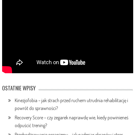
OSTATNIE WPISY
Kinezjofobia – jak strach przed ruchem utrudnia rehabilitację i
powrót do sprawności?
Recovery Score – czy zegarek naprawdę wie, kiedy powinieneś
odpuścić trening?
Przebodźcowanie organizmu – jak nadmiar ekranów i stres