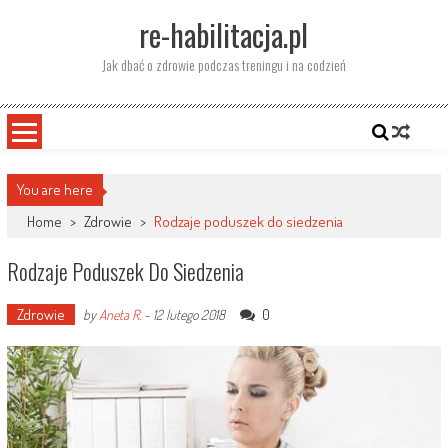
Skip
re-habilitacja.pl
to
content
Jak dbać o zdrowie podczas treningu i na codzień
You are here
Home
>
Zdrowie
>
Rodzaje poduszek do siedzenia
Rodzaje Poduszek Do Siedzenia
Zdrowie
0
by
Aneta R.
-
12 lutego 2018