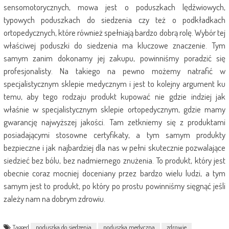
sensomotorycznych, mowa jest o poduszkach lędźwiowych,
typowych poduszkach do siedzenia czy też o podkładkach
ortopedycznych, które również spełniają bardzo dobrą rolę. Wybór tej
właściwej poduszki do siedzenia ma kluczowe znaczenie. Tym
samym zanim dokonamy jej zakupu, powinniśmy poradzić się
profesjonalisty. Na takiego na pewno możemy natrafić w
specjalistycznym sklepie medycznym i jest to kolejny argument ku
temu, aby tego rodzaju produkt kupować nie gdzie indziej jak
właśnie w specjalistycznym sklepie ortopedycznym, gdzie mamy
gwarancję najwyższej jakości. Tam zetkniemy się z produktami
posiadającymi stosowne certyfikaty, a tym samym produkty
bezpieczne i jak najbardziej dla nas w pełni skutecznie pozwalające
siedzieć bez bólu, bez nadmiernego znużenia. To produkt, który jest
obecnie coraz mocniej doceniany przez bardzo wielu ludzi, a tym
samym jest to produkt, po który po prostu powinniśmy sięgnąć jeśli
zależy nam na dobrym zdrowiu.
Tagged
poduszka do siedzenia
poduszka medyczna
zdrowie