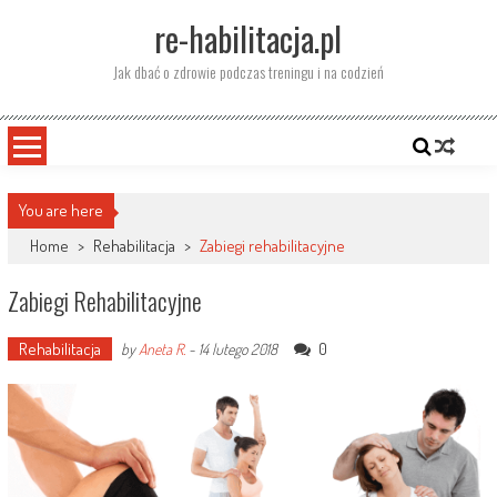
Skip
re-habilitacja.pl
to
content
Jak dbać o zdrowie podczas treningu i na codzień
You are here
Home
>
Rehabilitacja
>
Zabiegi rehabilitacyjne
Zabiegi Rehabilitacyjne
Rehabilitacja
0
by
Aneta R.
-
14 lutego 2018