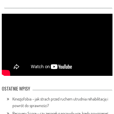
OSTATNIE WPISY
Kinezjofobia – jak strach przed ruchem utrudnia rehabilitację i
powrót do sprawności?
Recovery Score – czy zegarek naprawdę wie, kiedy powinieneś