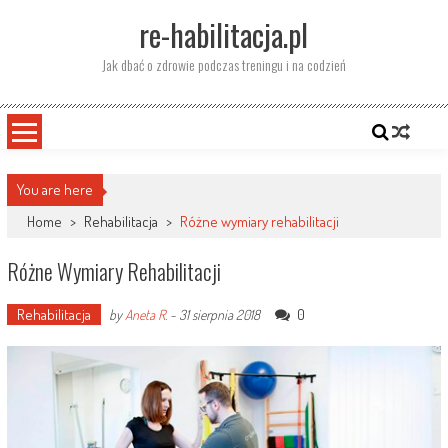
Skip
re-habilitacja.pl
to
content
Jak dbać o zdrowie podczas treningu i na codzień
You are here
Home
>
Rehabilitacja
>
Różne wymiary rehabilitacji
Różne Wymiary Rehabilitacji
Rehabilitacja
0
by
Aneta R.
-
31 sierpnia 2018