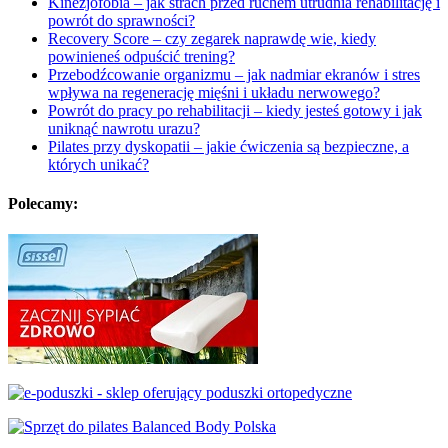
Kinezjofobia – jak strach przed ruchem utrudnia rehabilitację i
powrót do sprawności?
Recovery Score – czy zegarek naprawdę wie, kiedy
powinieneś odpuścić trening?
Przebodźcowanie organizmu – jak nadmiar ekranów i stres
wpływa na regenerację mięśni i układu nerwowego?
Powrót do pracy po rehabilitacji – kiedy jesteś gotowy i jak
uniknąć nawrotu urazu?
Pilates przy dyskopatii – jakie ćwiczenia są bezpieczne, a
których unikać?
Polecamy: