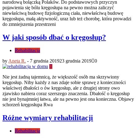
narodową bolączką Polaków. Do podstawowych przyczyn
pojawienia się bólu kręgosłupa na pewno można zaliczyć
niewłaściwą budowę fizjologiczną ciała, niewłaściwą budowę
kręgosłupa, małą aktywność, uraz lub też chorobę, która prowadzi
do zmniejszenia przestrzeni
W jaki sposób dbać o kręgosłup?
Rehabilitacja
by
Aneta R.
-
7 grudnia 2019
23 grudnia 2019
0
Nie jest żadną tajemnicą, że większość osób ma skrzywiony
kręgosłup. Niby każdy z nas zdaje sobie sprawę z konieczności
właściwej dbałości o ów kręgosłup, ale z drugiej strony owo
zjawisko nabiera coraz szerszego znaczenia. Dbałość o kręgosłup
nie jest bynajmniej łatwa, ale na pewno jest ona konieczna. Objawy
schorzeń kręgosłupa Rwa
Różne wymiary rehabilitacji
Rehabilitacja