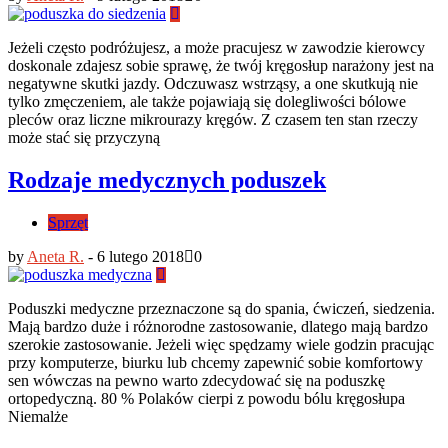
Jeżeli często podróżujesz, a może pracujesz w zawodzie kierowcy
doskonale zdajesz sobie sprawę, że twój kręgosłup narażony jest na
negatywne skutki jazdy. Odczuwasz wstrząsy, a one skutkują nie
tylko zmęczeniem, ale także pojawiają się dolegliwości bólowe
pleców oraz liczne mikrourazy kręgów. Z czasem ten stan rzeczy
może stać się przyczyną
Rodzaje medycznych poduszek
Sprzęt
by
Aneta R.
-
6 lutego 2018
0
Poduszki medyczne przeznaczone są do spania, ćwiczeń, siedzenia.
Mają bardzo duże i różnorodne zastosowanie, dlatego mają bardzo
szerokie zastosowanie. Jeżeli więc spędzamy wiele godzin pracując
przy komputerze, biurku lub chcemy zapewnić sobie komfortowy
sen wówczas na pewno warto zdecydować się na poduszkę
ortopedyczną. 80 % Polaków cierpi z powodu bólu kręgosłupa
Niemalże