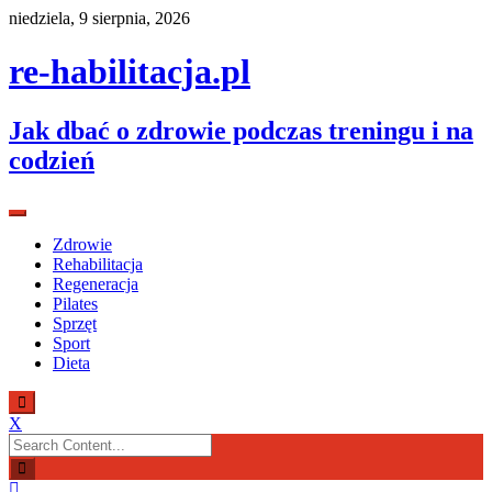
Skip
niedziela, 9 sierpnia, 2026
to
content
re-habilitacja.pl
Jak dbać o zdrowie podczas treningu i na
codzień
Zdrowie
Rehabilitacja
Regeneracja
Pilates
Sprzęt
Sport
Dieta
X
Search
for: