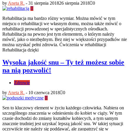
by
Aneta R.
-
31 sierpnia 2018
26 sierpnia 2018
0
Rehabilitacja ma bardzo różny wymiar. Można mówić w tym
miejscu o rehabilitacji we własnym domu, można także mówić o
rehabilitacji prowadzonej w specjalistycznych ośrodkach.
Rehabilitacja na pewno jest tym elementem, o którym należy
mówić, jako o niezbędnym. Bez niej w większości przypadków nie
można uzyskać pełni zdrowia. Ćwiczenia w rehabilitacji
Rehabilitacja dzięki
Wysoka jakość snu – Ty też możesz sobie
na nią pozwolić!
Zdrowie
by
Aneta R.
-
10 czerwca 2018
0
Sen to kluczowy element w życiu każdego człowieka. Nabiera on
szczególnego znaczenia w odniesieniu do kobiet w ciąży. W tym
czasie dochodzi do zmiany kształtów kobiecych, a tym samym
znacznie trudniej jest uzyskać lepszą jakość snu. W takiej sytuacji
oczywiście nie należy się poddawać, ale zaopatrzyć się w