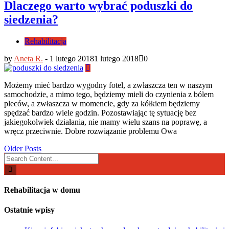
Dlaczego warto wybrać poduszki do
siedzenia?
Rehabilitacja
by
Aneta R.
-
1 lutego 2018
1 lutego 2018
0
Możemy mieć bardzo wygodny fotel, a zwłaszcza ten w naszym
samochodzie, a mimo tego, będziemy mieli do czynienia z bólem
pleców, a zwłaszcza w momencie, gdy za kółkiem będziemy
spędzać bardzo wiele godzin. Pozostawiając tę sytuację bez
jakiegokolwiek działania, nie mamy wielu szans na poprawę, a
wręcz przeciwnie. Dobre rozwiązanie problemu Owa
Posts
Older Posts
Search
navigation
for:
Rehabilitacja w domu
Ostatnie wpisy