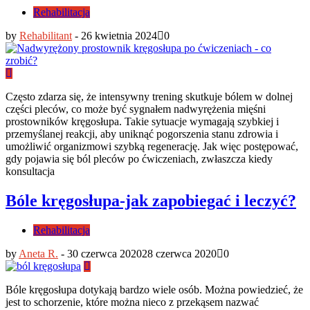
Rehabilitacja
by
Rehabilitant
-
26 kwietnia 2024
0
Często zdarza się, że intensywny trening skutkuje bólem w dolnej
części pleców, co może być sygnałem nadwyrężenia mięśni
prostowników kręgosłupa. Takie sytuacje wymagają szybkiej i
przemyślanej reakcji, aby uniknąć pogorszenia stanu zdrowia i
umożliwić organizmowi szybką regenerację. Jak więc postępować,
gdy pojawia się ból pleców po ćwiczeniach, zwłaszcza kiedy
konsultacja
Bóle kręgosłupa-jak zapobiegać i leczyć?
Rehabilitacja
by
Aneta R.
-
30 czerwca 2020
28 czerwca 2020
0
Bóle kręgosłupa dotykają bardzo wiele osób. Można powiedzieć, że
jest to schorzenie, które można nieco z przekąsem nazwać