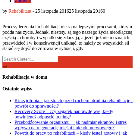
Zdrowie
by
Rehabilitant
-
25 listopada 2016
25 listopada 2016
0
Procesy leczenia i rehabilitacji nie są najlepszymi procesami, którym
podda nas życie. Jednak, niestety, są tego naszego życia nieodłączną
częścią - choroby i wypadki się zdarzają, a jeżeli już nie można ich
przewidzieć i w konsekwencji uniknąć, to należy ze wszystkich sił
starać się dojść do zdrowia w sytuacji, gdy
Search
for:
Rehabilitacja w domu
Ostatnie wpisy
Kinezjofobia – jak strach przed ruchem utrudnia rehabilitację i
powrót do sprawności?
Recovery Score – czy zegarek naprawdę wie, kiedy
powinieneś odpuścić trening?
Przebodźcowanie organizmu – jak nadmiar ekranów i stres
wpływa na regenerację mięśni i układu nerwowego?
Powrót do pracy po rehabilitacji – kiedy jesteś gotowy i jak