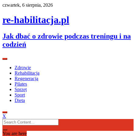
Skip
czwartek, 6 sierpnia, 2026
to
content
re-habilitacja.pl
Jak dbać o zdrowie podczas treningu i na
codzień
Zdrowie
Rehabilitacja
Regeneracja
Pilates
Sprzęt
Sport
Dieta
X
Search
for:
You are here