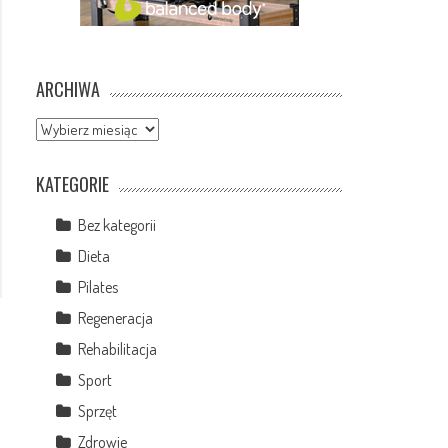
ARCHIWA
Archiwa
KATEGORIE
Bez kategorii
Dieta
Pilates
Regeneracja
Rehabilitacja
Sport
Sprzęt
Zdrowie