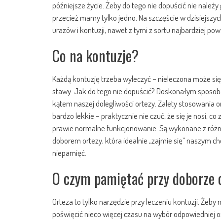
późniejsze życie. Żeby do tego nie dopuścić nie należy
przecież mamy tylko jedno. Na szczęście w dzisiejsz
urazów i kontuzji, nawet z tymi z sortu najbardziej p
Co na kontuzje?
Każdą kontuzję trzeba wyleczyć – nieleczona może się
stawy. Jak do tego nie dopuścić? Doskonałym sposobe
kątem naszej dolegliwości ortezy. Zalety stosowania o
bardzo lekkie – praktycznie nie czuć, że się je nosi, 
prawie normalne funkcjonowanie. Są wykonane z różny
doborem ortezy, która idealnie „zajmie się” naszym c
niepamięć.
O czym pamiętać przy doborze 
Orteza to tylko narzędzie przy leczeniu kontuzji. Żeb
poświęcić nieco więcej czasu na wybór odpowiedniej or