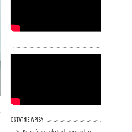
y
OSTATNIE WPISY
Kinezjofobia – jak strach przed ruchem