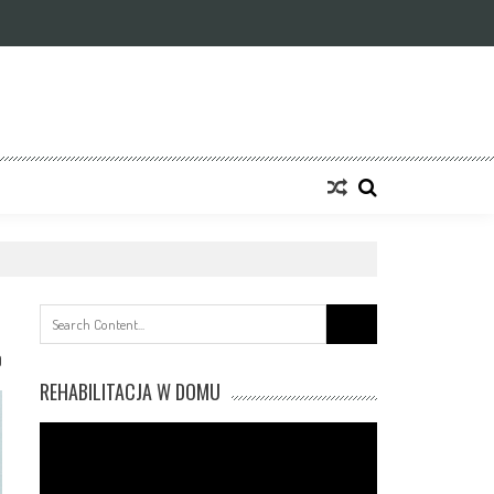
Search
for:
0
REHABILITACJA W DOMU