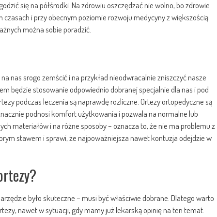
 godzić się na półśrodki. Na zdrowiu oszczędzać nie wolno, bo zdrowie
ych czasach i przy obecnym poziomie rozwoju medycyny z większością
oważnych można sobie poradzić.
 na nas srogo zemścić i na przykład nieodwracalnie zniszczyć nasze
m będzie stosowanie odpowiednio dobranej specjalnie dla nas i pod
rtezy podczas leczenia są naprawdę rozliczne. Ortezy ortopedyczne są
co znacznie podnosi komfort użytkowania i pozwala na normalne lub
ch materiałów i na różne sposoby – oznacza to, że nie ma problemu z
horym stawem i sprawi, że najpoważniejsza nawet kontuzja odejdzie w
ortezy?
y narzędzie było skuteczne – musi być właściwie dobrane. Dlatego warto
tezy, nawet w sytuacji, gdy mamy już lekarską opinię na ten temat.