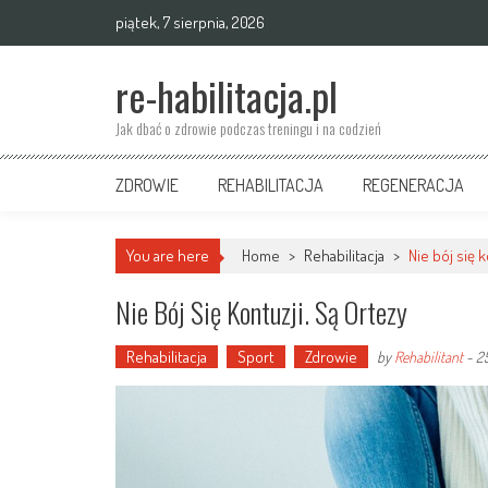
Skip
piątek, 7 sierpnia, 2026
to
content
re-habilitacja.pl
Jak dbać o zdrowie podczas treningu i na codzień
ZDROWIE
REHABILITACJA
REGENERACJA
You are here
Home
>
Rehabilitacja
>
Nie bój się k
Nie Bój Się Kontuzji. Są Ortezy
Rehabilitacja
Sport
Zdrowie
by
Rehabilitant
-
25