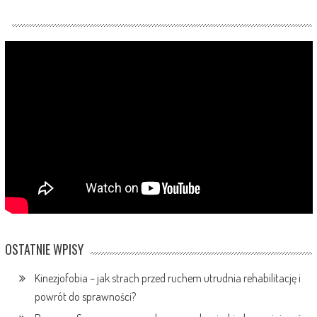
OSTATNIE WPISY
Kinezjofobia – jak strach przed ruchem utrudnia rehabilitację i
powrót do sprawności?