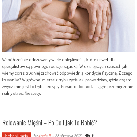
Współcześnie odczuwamy wiele dolegliwości, które nawet dla
specjalistów są pewnego rodzaju zagadką. W dzisiejszych czasach jak
wiemy coraz trudniej zachować odpowiednią kondycje fizyczną. Z czego
to wynika? W głównej mierze z trybu życia jaki prowadzimy, gdzie często
zwyczajnie jest to tryb siedzący. Ponadto dochodzi ciągłe przemęczenie
i silny stres. Niestety,
Rolowanie Mięśni – Po Co I Jak To Robić?
Rehabilitacja
0
by
Aneta R.
-
28 stycznia 2017