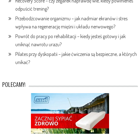
Recovery Score – czy zegarek naprawdę wie, kiedy powinieneś
odpuścić trening?
Przebodźcowanie organizmu – jak nadmiar ekranów i stres
wpływa na regenerację mięśni i układu nerwowego?
Powrót do pracy po rehabilitacji – kiedy jesteś gotowy i jak
uniknąć nawrotu urazu?
Pilates przy dyskopatii – jakie ćwiczenia są bezpieczne, a których
unikać?
POLECAMY: