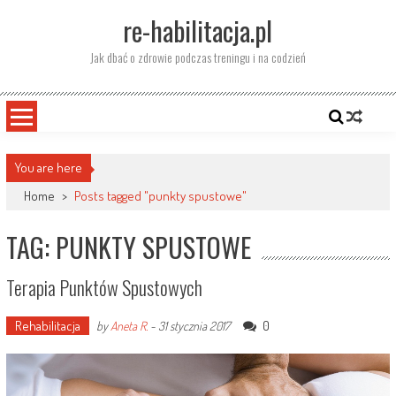
Skip
re-habilitacja.pl
to
content
Jak dbać o zdrowie podczas treningu i na codzień
You are here
Home
>
Posts tagged "punkty spustowe"
TAG: PUNKTY SPUSTOWE
Terapia Punktów Spustowych
Rehabilitacja
0
by
Aneta R.
-
31 stycznia 2017