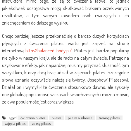
instruktora. Mimo tego, że są to ćwiczenia łatwe, to jednak
jakiekolwiek odstępstwa mogą skutkować brakiem oczekiwanych
rezultatów, a tym samym zawodem osób ćwiczących i ich
zniechęceniem do dalszego wysiłku.
Chcąc bardziej jeszcze przekonać się o bardzo dużych korzyściach
płynących z ćwiczenia pilates, warto jest zajrzeć na stronę
internetową
http://balanced-body.pl/
. Pilates jest bardzo popularny
nie tylko w naszym kraju, ale de facto na całym świecie. Patrząc na
uzyskiwane efekty, jak najbardziej musimy przyznać słuszność tym
wszystkim, którzy chcą brać udział w zajęciach pilates. Szczególne
słowa uznania oczywiście należą się twórcy, Josephowi Pilatesowi.
Działał on i wymyślił te ćwiczenia stosunkowo dawno, ale zyskały
one globalną popularność w czasach współczesnych i można mówić,
że owa popularność jest coraz większa.
Tagged
ćwiczenia pilates
pilates
pilates a zdrowie
trening pilates
zajęcia pilates
zalety pilates