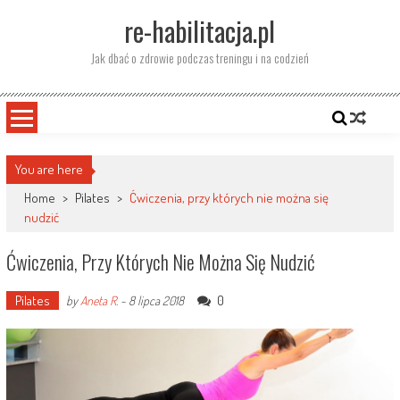
Skip
re-habilitacja.pl
to
content
Jak dbać o zdrowie podczas treningu i na codzień
You are here
Home
>
Pilates
>
Ćwiczenia, przy których nie można się
nudzić
Ćwiczenia, Przy Których Nie Można Się Nudzić
Pilates
0
by
Aneta R.
-
8 lipca 2018