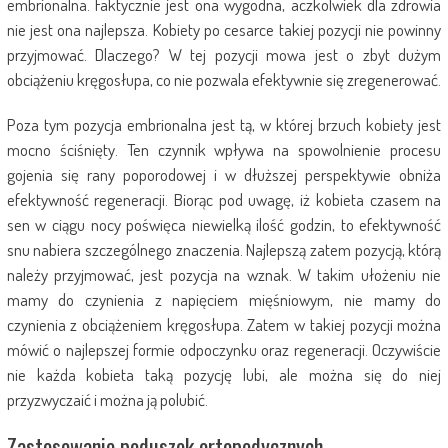
embrionalna. Faktycznie jest ona wygodna, aczkolwiek dla zdrowia
nie jest ona najlepsza. Kobiety po cesarce takiej pozycji nie powinny
przyjmować. Dlaczego? W tej pozycji mowa jest o zbyt dużym
obciążeniu kręgosłupa, co nie pozwala efektywnie się zregenerować.
Poza tym pozycja embrionalna jest tą, w której brzuch kobiety jest
mocno ściśnięty. Ten czynnik wpływa na spowolnienie procesu
gojenia się rany poporodowej i w dłuższej perspektywie obniża
efektywność regeneracji. Biorąc pod uwagę, iż kobieta czasem na
sen w ciągu nocy poświęca niewielką ilość godzin, to efektywność
snu nabiera szczególnego znaczenia. Najlepszą zatem pozycją, którą
należy przyjmować, jest pozycja na wznak. W takim ułożeniu nie
mamy do czynienia z napięciem mięśniowym, nie mamy do
czynienia z obciążeniem kręgosłupa. Zatem w takiej pozycji można
mówić o najlepszej formie odpoczynku oraz regeneracji. Oczywiście
nie każda kobieta taką pozycję lubi, ale można się do niej
przyzwyczaić i można ją polubić.
Zastosowanie poduszek ortopedycznych