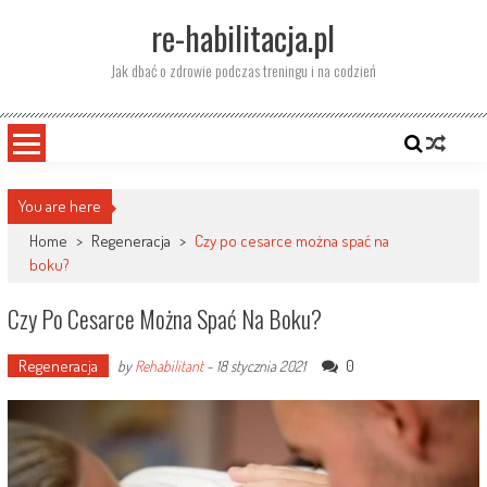
Skip
re-habilitacja.pl
to
content
Jak dbać o zdrowie podczas treningu i na codzień
You are here
Home
>
Regeneracja
>
Czy po cesarce można spać na
boku?
Czy Po Cesarce Można Spać Na Boku?
Regeneracja
0
by
Rehabilitant
-
18 stycznia 2021