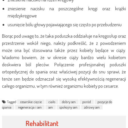
zniesienie nacisku na poszczególne kręgi oraz krążki
międzykręgowe
usunięcie bólu głowy pojawiającego się często po przebudzeniu
Biorąc pod uwagę to, że taka poduszka oddziałuje na kręgosłup oraz
przestrzenie wokół niego, należy podkreślić, że z powodzeniem
może ona być stosowana także przez kobiety będące w ciąży.
Wiadomo bowiem, że w okresie ciąży bardzo wielu kobietom
doskwiera ból pleców. Połączenie profesjonalnej poduszki
ortopedycznej do spania oraz właściwej pozycji do snu sprawi, że
tenże sen będzie odznaczał się wysoką efektywnością regeneracji
całego organizmu, w tym również organizmu kobiety po cesarce.
Tagged
cesarskie cięcie
ciało
dobry sen
poród
pozycje do
spania
regeneracja i sen
sen
spokojny sen
zdrowy sen
Rehabilitant