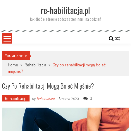
Skip
re-habilitacja.pl
to
content
Jak dbać o zdrowie podczas treningu i na codzień
You are here
Home
>
Rehabilitacja
>
Czy po rehabilitacji mogą boleć
mięśnie?
Czy Po Rehabilitacji Mogą Boleć Mięśnie?
Rehabilitacja
0
by
Rehabilitant
-
1 marca 2023