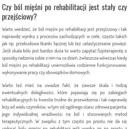
Czy ból mięśni po rehabilitacji jest stały czy
przejściowy?
Warto wiedzieć, że ból mięśni po rehabilitacji jest przejściowy i tak
naprawdę wynika z procesów zachodzących w ciele, często takich
jak np. przebudowa tkanki łącznej lub też uelastycznianie powięzi.
Jeśli skala bólu jest bardzo duża to warto zapytać fizjoterapeutę o
sposoby radzenia sobie z nim na co dzień, zwłaszcza wówczas kiedy
ból mięśni po rehabilitacji uniemożliwia codzienne funkcjonowanie,
wykonywanie pracy czy obowiązków domowych.
Warto też mieć na uwadze fakt, że zawsze skala i rodzaj
ewentualnych dolegliwości, które pojawiają się po zabiegach
rehabilitacyjnych to kwestie trudne do przewidzenia i tak naprawdę
leży od wielu czynników, w tym od ogólnego stanu zdrowia pacjenta,
jego indywidualnej wrażliwości na ból i stosowanych metod
terapeutycznych. W związku z tym często po prostu nie da się
uniknąć bólu mięśni po rehabilitacji jeśli wynika on po prostu z