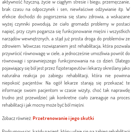
aktywność fizyczną, życie w ciągłym stresie i biegu, przemęczanie,
brak czasu na odpoczynek i sen, niewłaściwe odżywianie itp. W
efekcie dochodzi do pogorszenia się stanu zdrowia, a wskazane
wyżej czynniki powodują, że ciało gromadzi problemy w postaci
napięć, przy czym pogarsza się funkcjonowanie mięśni i wszystkich
narządów wewnętrznych, a stąd już prosta droga do problemów ze
zdrowiem. Wówczas rozwiązaniem jest rehabilitacja, która pozwala
przywrócić równowagę w ciele, a jednocześnie umożliwia powrót do
równowagi i sprawniejszego funkcjonowania na co dzień. Dlatego
pojawiający się ból jest przez fizjoterapeutów i lekarzy określany jako
naturalna reakcja po zabiegu rehabilitacji, która nie powinna
niepokoić pacjentów. Na ogół lekarze starają się przekazać te
informacje swoim pacjentom w czasie wizyty, choć tak naprawdę
trudno jest przewidzieć jak konkretne ciało zareaguje na proces
rehabilitacji i jak mocny może być ból mięśni.
Zobacz również:
Przetrenowanie i jego skutki
Podsumowując, każdy pacjent, który udaje się na zabieg rehabilitacji