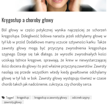
Kręgosłup a choroby głowy
Ból głowy w części potylicznej wynika najczęściej ze schorzeń
kręgosłupa. Dolegliwość bólowa narasta jeżeli odchylamy głowę w
tył lub w przód. Dodatkowo mamy uczucie sztywności karku. Także
zawroty głowy mogą być przyczyną zwyrodnienia kręgosłupa
szyjnego. Dzieje się tak dlatego, że wyrostki zwyrodniałych kości
uciskają tętnice kręgowe, sprawiają, że krew w niewystarczającej
ilości dociera do głowy i to jest właśnie przyczyną zawrotów. Zawroty
nasilają się przede wszystkim wtedy kiedy gwałtownie odchylamy
głowę w tył lub w bok. Zawroty głowy występują również w czasie
chorób takich jak nadciśnienie, cukrzyca, czy choroby serca.
Tagged
kręgosłup
kręgosłup a zawroty głowy
odcinek szyjny
zawroty głowy