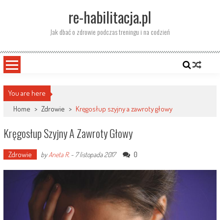
Skip
re-habilitacja.pl
to
content
Jak dbać o zdrowie podczas treningu i na codzień
You are here
Home
>
Zdrowie
>
Kręgosłup szyjny a zawroty głowy
Kręgosłup Szyjny A Zawroty Głowy
Zdrowie
0
by
Aneta R.
-
7 listopada 2017