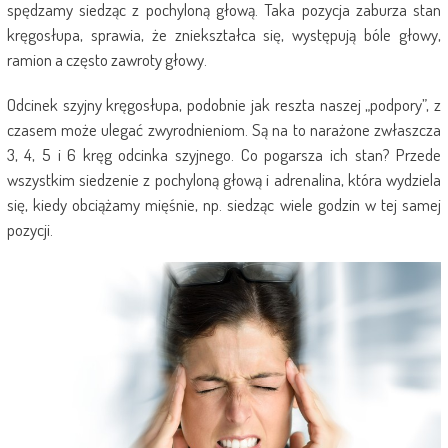
spędzamy siedząc z pochyloną głową. Taka pozycja zaburza stan
kręgosłupa, sprawia, że zniekształca się, występują bóle głowy,
ramion a często zawroty głowy.
Odcinek szyjny kręgosłupa, podobnie jak reszta naszej „podpory”, z
czasem może ulegać zwyrodnieniom. Są na to narażone zwłaszcza
3, 4, 5 i 6 kręg odcinka szyjnego. Co pogarsza ich stan? Przede
wszystkim siedzenie z pochyloną głową i adrenalina, która wydziela
się, kiedy obciążamy mięśnie, np. siedząc wiele godzin w tej samej
pozycji.