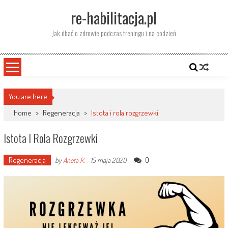
Skip
re-habilitacja.pl
to
content
Jak dbać o zdrowie podczas treningu i na codzień
You are here
Home
>
Regeneracja
>
Istota i rola rozgrzewki
Istota I Rola Rozgrzewki
Regeneracja
0
by
Aneta R.
-
15 maja 2020