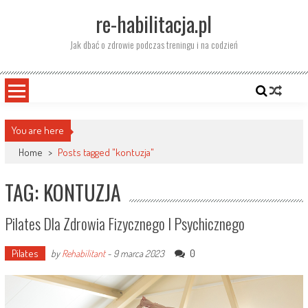
Skip
re-habilitacja.pl
to
content
Jak dbać o zdrowie podczas treningu i na codzień
You are here
Home
>
Posts tagged "kontuzja"
TAG: KONTUZJA
Pilates Dla Zdrowia Fizycznego I Psychicznego
Pilates
0
by
Rehabilitant
-
9 marca 2023