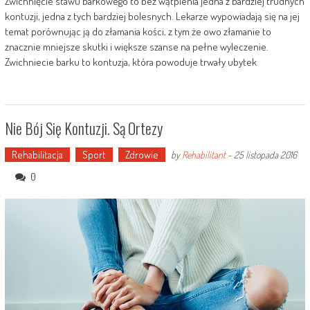
Zwichnięcie stawu barkowego to bez wątpienia jedna z bardziej trudnych
kontuzji, jedna z tych bardziej bolesnych. Lekarze wypowiadają się na jej
temat porównując ją do złamania kości, z tym że owo złamanie to
znacznie mniejsze skutki i większe szanse na pełne wyleczenie.
Zwichniecie barku to kontuzja, która powoduje trwały ubytek
Nie Bój Się Kontuzji. Są Ortezy
Rehabilitacja
Sport
Zdrowie
by
Rehabilitant
-
25 listopada 2016
0