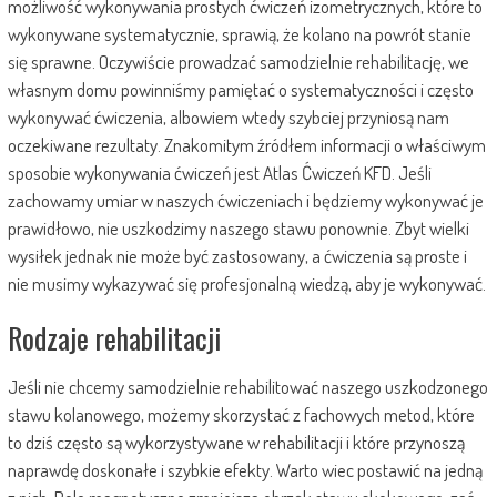
możliwość wykonywania prostych ćwiczeń izometrycznych, które to
wykonywane systematycznie, sprawią, że kolano na powrót stanie
się sprawne. Oczywiście prowadzać samodzielnie rehabilitację, we
własnym domu powinniśmy pamiętać o systematyczności i często
wykonywać ćwiczenia, albowiem wtedy szybciej przyniosą nam
oczekiwane rezultaty. Znakomitym źródłem informacji o właściwym
sposobie wykonywania ćwiczeń jest Atlas Ćwiczeń KFD. Jeśli
zachowamy umiar w naszych ćwiczeniach i będziemy wykonywać je
prawidłowo, nie uszkodzimy naszego stawu ponownie. Zbyt wielki
wysiłek jednak nie może być zastosowany, a ćwiczenia są proste i
nie musimy wykazywać się profesjonalną wiedzą, aby je wykonywać.
Rodzaje rehabilitacji
Jeśli nie chcemy samodzielnie rehabilitować naszego uszkodzonego
stawu kolanowego, możemy skorzystać z fachowych metod, które
to dziś często są wykorzystywane w rehabilitacji i które przynoszą
naprawdę doskonałe i szybkie efekty. Warto wiec postawić na jedną