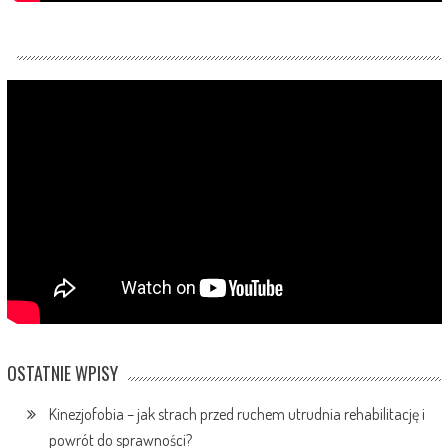
OSTATNIE WPISY
Kinezjofobia – jak strach przed ruchem utrudnia rehabilitację i
powrót do sprawności?