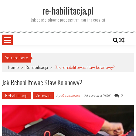
Skip
re-habilitacja.pl
to
content
Jak dbać o zdrowie podczas treningu i na codzień
You are here
Home
>
Rehabilitacja
>
Jak rehabilitować staw kolanowy?
Jak Rehabilitować Staw Kolanowy?
Rehabilitacja
Zdrowie
2
by
Rehabilitant
-
25 czerwca 2016