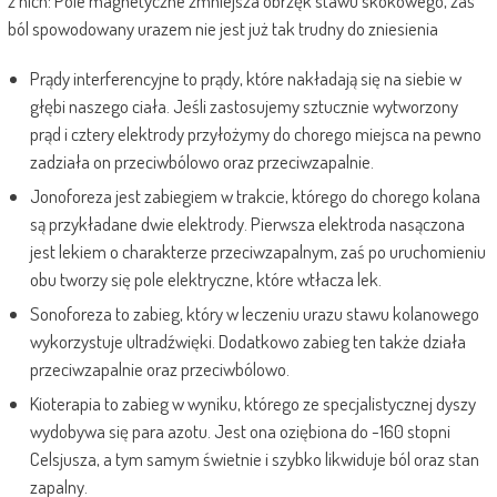
z nich: Pole magnetyczne zmniejsza obrzęk stawu skokowego, zaś
ból spowodowany urazem nie jest już tak trudny do zniesienia
Prądy interferencyjne to prądy, które nakładają się na siebie w
głębi naszego ciała. Jeśli zastosujemy sztucznie wytworzony
prąd i cztery elektrody przyłożymy do chorego miejsca na pewno
zadziała on przeciwbólowo oraz przeciwzapalnie.
Jonoforeza jest zabiegiem w trakcie, którego do chorego kolana
są przykładane dwie elektrody. Pierwsza elektroda nasączona
jest lekiem o charakterze przeciwzapalnym, zaś po uruchomieniu
obu tworzy się pole elektryczne, które wtłacza lek.
Sonoforeza to zabieg, który w leczeniu urazu stawu kolanowego
wykorzystuje ultradźwięki. Dodatkowo zabieg ten także działa
przeciwzapalnie oraz przeciwbólowo.
Kioterapia to zabieg w wyniku, którego ze specjalistycznej dyszy
wydobywa się para azotu. Jest ona oziębiona do -160 stopni
Celsjusza, a tym samym świetnie i szybko likwiduje ból oraz stan
zapalny.