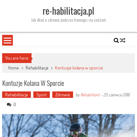
Skip
re-habilitacja.pl
to
content
Jak dbać o zdrowie podczas treningu i na codzień
You are here
Home
>
Rehabilitacja
>
Kontuzje kolana w sporcie
Kontuzje Kolana W Sporcie
Rehabilitacja
Sport
Zdrowie
by
Rehabilitant
-
25 czerwca 2016
0