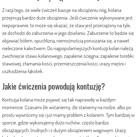
Z racji tego, że wiele ćwiczeń bazuje na obciążeniu nóg, kolana
przejmują bardzo duże obciążenia. Jeśli ćwiczenie wykonywane jest
niepoprawnie, to może się okazać, że staw jest przeciążony na tyle,
że dochodzi do zaburzenia w jego działaniu. Zaburzenie to będzie się
objawiać bólem, opuchlizną, niemożnością poruszania się, a nawet
nieleczone kalectwem. Do najpopularniejszych kontuzji kolan należą
zwichnięcie stawu kolanowego, zapalenie ścięgna, zapalenie torebki
stawowej, złamania kości, przemieszczenia kości, urazy mięśni i
uszkodzenia łąkotek.
Jakie ćwiczenia powodują kontuzję?
Kontuzja kolana może pojawić się tak naprawdę w każdym
momencie. Czasami źle wstaniemy, źle staniemy na nodze, albo po
prostu wywrócimy się i już mamy problem z kolanem. Tym bardziej w
sporcie, gdzie wykonujemy dużo ruchów, często bardzo
obciążających, trudnych i z dużym obciążeniem wagowym. Urazy