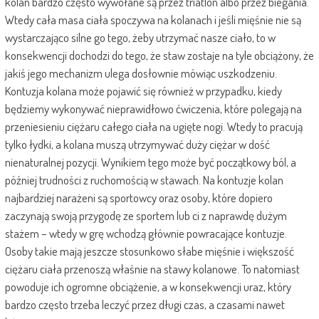
kolan bardzo często wywołane są przez triatlon albo przez biegania.
Wtedy cała masa ciała spoczywa na kolanach i jeśli mięśnie nie są
wystarczająco silne go tego, żeby utrzymać nasze ciało, to w
konsekwencji dochodzi do tego, że staw zostaje na tyle obciążony, że
jakiś jego mechanizm ulega dosłownie mówiąc uszkodzeniu.
Kontuzja kolana może pojawić się również w przypadku, kiedy
będziemy wykonywać nieprawidłowo ćwiczenia, które polegają na
przeniesieniu ciężaru całego ciała na ugięte nogi. Wtedy to pracują
tylko łydki, a kolana muszą utrzymywać duży ciężar w dość
nienaturalnej pozycji. Wynikiem tego może być początkowy ból, a
później trudności z ruchomością w stawach. Na kontuzje kolan
najbardziej narażeni są sportowcy oraz osoby, które dopiero
zaczynają swoją przygodę ze sportem lub ci z naprawdę dużym
stażem – wtedy w grę wchodzą głównie powracające kontuzje.
Osoby takie mają jeszcze stosunkowo słabe mięśnie i większość
ciężaru ciała przenoszą właśnie na stawy kolanowe. To natomiast
powoduje ich ogromne obciążenie, a w konsekwencji uraz, który
bardzo często trzeba leczyć przez długi czas, a czasami nawet