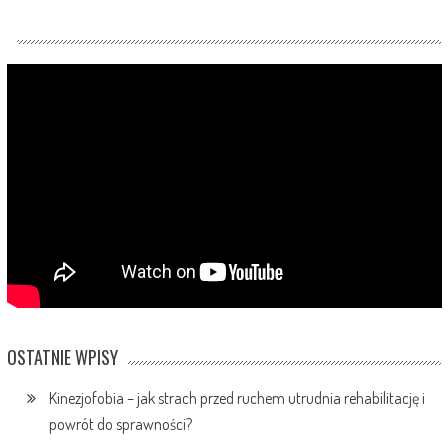
OSTATNIE WPISY
Kinezjofobia – jak strach przed ruchem utrudnia rehabilitację i
powrót do sprawności?